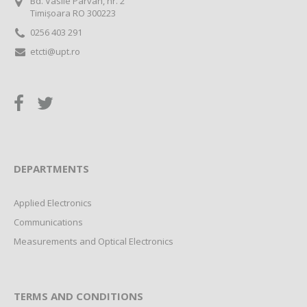
Bd. Vasile Pârvan, nr. 2
Timișoara RO 300223
0256 403 291
etcti@upt.ro
DEPARTMENTS
Applied Electronics
Communications
Measurements and Optical Electronics
TERMS AND CONDITIONS