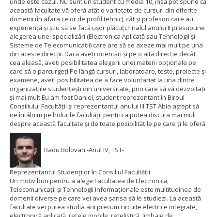
unde este cazul. Nu sunt un student cu media 10, însă pot spune că
această facultate vă oferă atât o varietate de cursuri din diferite
domenii (în afara celor de profil tehnic), cât și profesori care au
experiență și știu să se facă ușor plăcuți.
Finalul anului II presupune
alegerea unei specializări (Electronica Aplicată sau Tehnologii și
Sisteme de Telecomunicații) care are să se axeze mai mult pe una
din aceste direcții. Dacă aveți orientări și pe o altă direcție decât
cea aleasă, aveți posibilitatea alegerii unei materii opționale pe
care să o parcurgeți.
Pe lângă cursuri, laboratoare, teste, proiecte și
examene, aveți posibilitatea de a face voluntariat la una dintre
organizațiile studențești din universitate, prin care să vă dezvoltați
și mai mult.
Eu am fost Daniel, student reprezentant în Biroul
Consiliului Facultății și reprezentantul anului III TST.
Abia aștept să
ne întâlnim pe holurile facultății pentru a putea discuta mai mult
despre această facultate și de toate posibilitățile pe care ți le oferă.
Radu Bolovan -Anul IV, TST-
Reprezentantul Studenților în Consiliul Facultății
Un motiv bun pentru a alege Facultatea de Electronică,
Telecomunicații și Tehnologii Informaționale este multitudinea de
domenii diverse pe care vei avea șansa să le studiezi. La această
facultate vei putea studia arii precum circuite electrice integrate,
electronică aplicată, rețele mobile, rețelistică, limbaje de