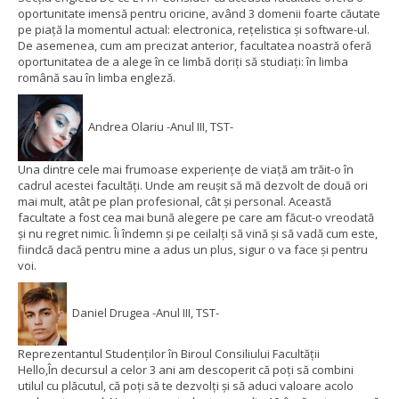
oportunitate imensă pentru oricine, având 3 domenii foarte căutate
pe piață la momentul actual: electronica, rețelistica și software-ul.
De asemenea, cum am precizat anterior, facultatea noastră oferă
oportunitatea de a alege în ce limbă doriți să studiați: în limba
română sau în limba engleză.
Andrea Olariu -Anul III, TST-
Una dintre cele mai frumoase experiențe de viață am trăit-o în
cadrul acestei facultăți. Unde am reușit să mă dezvolt de două ori
mai mult, atât pe plan profesional, cât și personal. Această
facultate a fost cea mai bună alegere pe care am făcut-o vreodată
și nu regret nimic. Îi îndemn și pe ceilalți să vină și să vadă cum este,
fiindcă dacă pentru mine a adus un plus, sigur o va face și pentru
voi.
Daniel Drugea -Anul III, TST-
Reprezentantul Studenților în Biroul Consiliului Facultății
Hello,
În decursul a celor 3 ani am descoperit că poți să combini
utilul cu plăcutul, că poți să te dezvolți și să aduci valoare acolo