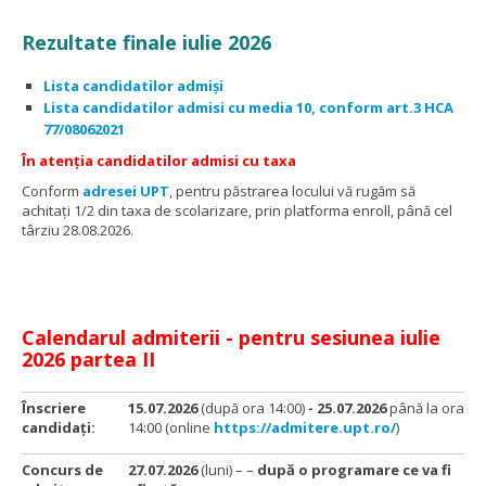
Rezultate finale iulie 2026
Lista candidatilor admiși
Lista candidatilor admisi cu media 10, conform art.3 HCA
77/08062021
În atenția candidatilor admisi cu taxa
Conform
adresei UPT
, pentru păstrarea locului vă rugăm să
achitați 1/2 din taxa de scolarizare, prin platforma enroll, până cel
târziu 28.08.2026.
Calendarul admiterii - pentru sesiunea iulie
2026 partea II
Înscriere
15.07.2026
(după ora 14:00)
- 25.07.2026
până la ora
candidaţi:
14:00 (online
https://admitere.upt.ro/
)
Concurs de
27.07.2026
(luni) – –
după o programare ce va fi