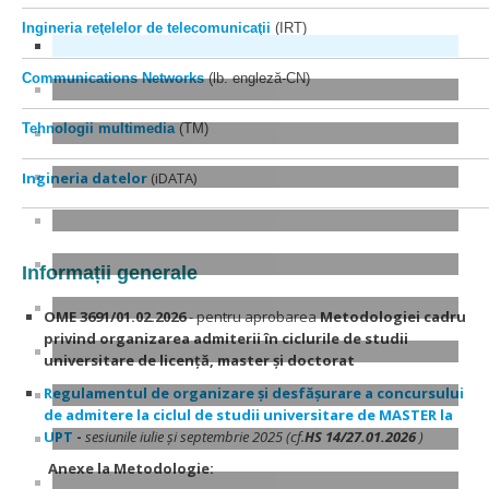
Ingineria reţelelor de telecomunicaţii
(IRT)
Communications Networks
(lb. engleză-CN)
Tehnologii multimedia
(TM)
Ingineria datelor
(iDATA)
Informații
generale
OME 3691/01.02.2026
- pentru aprobarea
Metodologiei cadru
privind organizarea admiterii în ciclurile de studii
universitare de licență, master și doctorat
Regulamentul de organizare și desfășurare a concursului
de admitere la ciclul de studii universitare de MASTER la
UPT
-
sesiunile iulie și septembrie 2025 (cf.
HS 14/27.01.2026
)
Anexe la Metodologie: