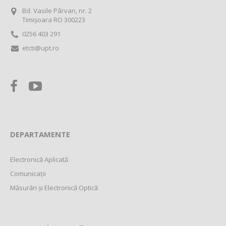
Bd. Vasile Pârvan, nr. 2
Timișoara RO 300223
0256 403 291
etcti@upt.ro
DEPARTAMENTE
Electronică Aplicată
Comunicații
Măsurări și Electronică Optică