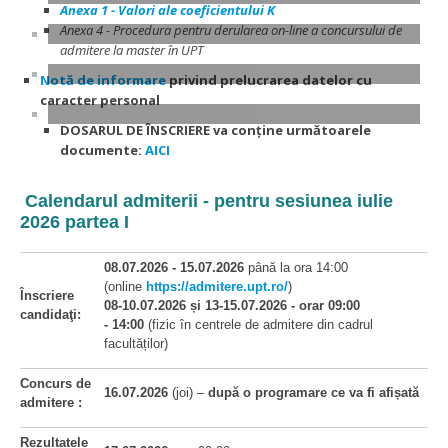
Anexa 1 - Valori ale coeficientului K
Anexa 4 - Procedura pentru derularea on-line a concursului de
admitere la master în UPT
Notă de informare
privind prelucrarea datelor cu
caracter personal
DOSARUL DE ÎNSCRIERE va conține următoarele
documente
:
AICI
Calendarul admiterii - pentru sesiunea iulie
2026 partea I
08.07.2026 - 15.07.2026
până la ora 14:00
(online
https://admitere.upt.ro/
)
Înscriere
08-10.07.2026 și 13-15.07.2026 -
orar 09:00
candidaţi:
- 14:00
(fizic în centrele de admitere din cadrul
facultăților)
Concurs de
16.07.2026
(joi) –
după o programare ce va fi afișată
admitere :
Rezultatele