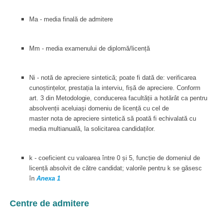
Ma - media finală de admitere
Mm - media examenului de diplomă/licență
Ni - notă de apreciere sintetică; poate fi dată de: verificarea
cunoștințelor, prestația la interviu, fișă de apreciere. Conform
art. 3 din Metodologie, conducerea facultății a hotărât ca pentru
absolvenții aceluiași domeniu de licență cu cel de
master nota de apreciere sintetică să poată fi echivalată cu
media multianuală, la solicitarea candidaților.
k - coeficient cu valoarea între 0 și 5, funcție de domeniul de
licență absolvit de către candidat; valorile pentru k se găsesc
în
Anexa 1
Centre de admitere