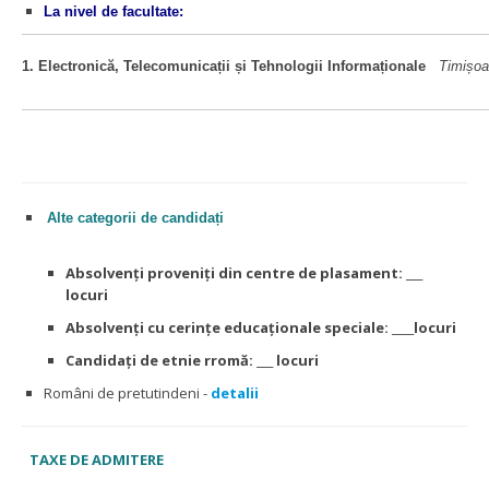
La nivel de facultate:
1.
Electronică, Telecomunicații și Tehnologii Informaționale
Timișoa
Alte categorii de candidați
Absolvenți proveniți din centre de plasament: ___
locuri
Absolvenți cu cerințe educaționale speciale: ____locuri
Candidați de etnie rromă: ___ locuri
Români de pretutindeni -
detalii
TAXE DE ADMITERE