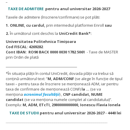
_
TAXE DE ADMITERE
pentru anul universitar 2026-2027
Taxele de admitere (înscriere/confirmare) se pot plăti:
1. ONLINE, cu cardul,
prin intermediul platformei Enroll
sau
2.
În următorul cont deschis la
UniCredit Bank*:
Universitatea Politehnica Timișoara
Cod FISCAL: 4269282
Cont IBAN: RO90 BACX 0000 0030 1782 5061
- Taxe de MASTER
prin Ordin de plată
_________________________________________________
*În situația plății în contul UniCredit, dovada plății va trebui să
conțină următorul text: ”
M, ADM/CONF
(se alege în funcție de tipul
taxei – pentru taxa de înscriere se menționează ADM, iar pentru
taxa de confirmare de menționează CONF)
la …
(se va
menționa
acronimul facultății
) ,
CNP candidat, NUME
candidat
(se va menționa numele complet al candidatului)”.
Exemplu:
M, ADM, ETcTI, 2900000000000, Ionescu Flavia Ionela
TAXE DE STUDII
pentru anul universitar 2026-2027 - 4440 lei
__________________________________________________