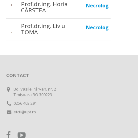
Prof.dr.ing. Horia
Necrolog
CÂRSTEA
Prof.dr.ing. Liviu
Necrolog
TOMA
CONTACT
Bd. Vasile Pârvan, nr. 2
Timișoara RO 300223
0256 403 291
etcti@upt.ro