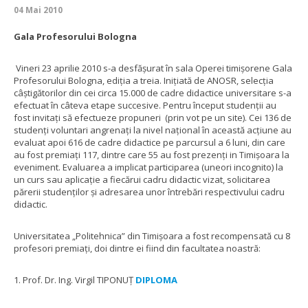
04 Mai 2010
Gala Profesorului Bologna
Vineri 23 aprilie 2010 s-a desfăşurat în sala Operei timișorene Gala
Profesorului Bologna, ediţia a treia. Iniţiată de ANOSR, selecţia
câştigătorilor din cei circa 15.000 de cadre didactice universitare s-a
efectuat în câteva etape succesive. Pentru început studenţii au
fost invitaţi să efectueze propuneri (prin vot pe un site). Cei 136 de
studenţi voluntari angrenaţi la nivel naţional în această acţiune au
evaluat apoi 616 de cadre didactice pe parcursul a 6 luni, din care
au fost premiaţi 117, dintre care 55 au fost prezenți in Timișoara la
eveniment. Evaluarea a implicat participarea (uneori incognito) la
un curs sau aplicaţie a fiecărui cadru didactic vizat, solicitarea
părerii studenților și adresarea unor întrebări respectivului cadru
didactic.
Universitatea „Politehnica” din Timișoara a fost recompensată cu 8
profesori premiaţi, doi dintre ei fiind din facultatea noastră:
1. Prof. Dr. Ing. Virgil TIPONUŢ
DIPLOMA