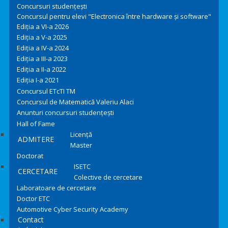
Concursuri studențești
Concursul pentru elevi "Electronica între hardware și software"
Ediția a VI-a 2026
Ediția a V-a 2025
Ediția a IV-a 2024
Ediția a III-a 2023
Ediția a II-a 2022
Ediția I-a 2021
Concursul ETcTI TM
Concursul de Matematică Valeriu Alaci
Anunturi concursuri studențești
Hall of Fame
Licență
ADMITERE
Master
Doctorat
ISETC
CERCETARE
Colective de cercetare
Laboratoare de cercetare
Doctor ETC
Automotive Cyber Security Academy
Contact