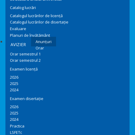
Catalog lucrări
Catalogul lucrărilor de licență
Catalogul lucrărilor de disertație
Evaluare
Planuri de învățământ
Anunțuri
AVIZIER
Orar
Orar semestrul 1
Orar semestrul 2
Examen licență
2026
2025
2024
Examen disertație
2026
2025
2024
Practica
LSFETc