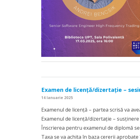
Examen de licență/dizertație – ses
14 Ianuarie 2025
Examenul de licență – partea scrisă va avea
Examenul de licență/dizertație – susținere
Înscrierea pentru examenul de diplomă se
Taxa se va achita în baza cererii aprobate 