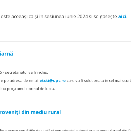
este aceeași ca și în sesiunea iunie 2024 si se gasește
aici
.
iarnă
 - secretariatul va fi închis.
are pe adresa de email
etcti@upt.ro
care va fi solutionata în cel mai scurt
relua programul normal de lucru.
roveniți din mediu rural
te despre condițiile de viață și experiențele tinerilor din mediul rural di