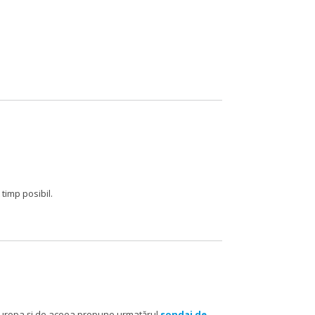
 timp posibil.
n Europa și de aceea propune urmatărul
sondaj de