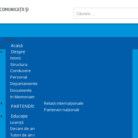
COMUNICAŢII ŞI
Menu
Acasă
Despre
Istoric
Structura
Conducere
Personal
Departamente
Documente
In Memoriam
Relații internaționale
PARTENERI
Parteneri naționali
Educație
Licență
Decani de an
Tutori de an I