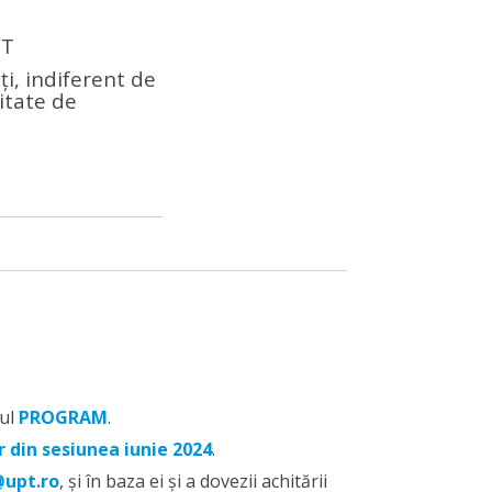
PT
ți, indiferent de
itate de
rul
PROGRAM
.
 din sesiunea iunie 2024
.
@upt.ro
, și în baza ei și a dovezii achitării