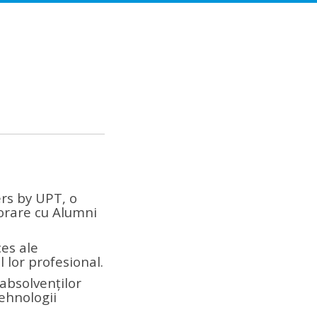
ers by UPT, o
orare cu Alumni
ces ale
l lor profesional.
absolvenților
Tehnologii